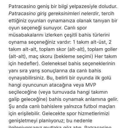
Patracasino geniş bir bilgi yelpazesiyle doludur.
Patracasino giriş gereksinimleri nelerdir
, tercih
ettiğiniz oyunları oynamanıza olanak tanıyan bir
oyun seçeneği sunuyor. Canlı spor
müsabakalarını izlerken çeşitli bahis türlerini
oynama seçeneğiniz vardır: 1 takım alt-üst, 2
takım alt-alt, toplam skor (alt-alt), toplam goller
(alt-alt), maç skoru (bekleme seçimi) Her takım
için hedefler). Geleneksel bahis seçeneklerinin
yanı sıra yarış sonuçlarına da canlı bahis
oynayabilirsiniz. Bu, belirli bir oyunda ilk golü
hangi oyuncunun atacağına veya MVP
seçileceğine (veya turnuvada hangi takımın
galip geleceğine) bahis oynamak anlamına gelir.
Şu anda canlı bahislere yalnızca futbol maçları
için erişilebilir. Gelecekte spor hizmetlerimizi
genişletmeyi planlıyoruz; bu nedenle
ilgileniyorsanız mutlaka göz atın. Patracasino,