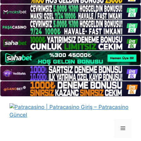
İçeriğe
atla
Menü