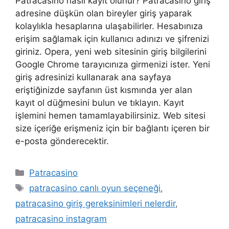
Patracasino nasıl kayıt olunur? Patracasino giriş
adresine düşkün olan bireyler giriş yaparak
kolaylıkla hesaplarına ulaşabilirler. Hesabınıza
erişim sağlamak için kullanıcı adınızı ve şifrenizi
giriniz. Opera, yeni web sitesinin giriş bilgilerini
Google Chrome tarayıcınıza girmenizi ister. Yeni
giriş adresinizi kullanarak ana sayfaya
eriştiğinizde sayfanın üst kısmında yer alan
kayıt ol düğmesini bulun ve tıklayın. Kayıt
işlemini hemen tamamlayabilirsiniz. Web sitesi
size içeriğe erişmeniz için bir bağlantı içeren bir
e-posta gönderecektir.
Kategoriler
Patracasino
Etiketler
patracasino canlı oyun seçeneği
,
patracasino giriş gereksinimleri nelerdir
,
patracasino instagram