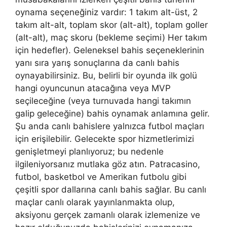
oynama seçeneğiniz vardır: 1 takım alt-üst, 2
takım alt-alt, toplam skor (alt-alt), toplam goller
(alt-alt), maç skoru (bekleme seçimi) Her takım
için hedefler). Geleneksel bahis seçeneklerinin
yanı sıra yarış sonuçlarına da canlı bahis
oynayabilirsiniz. Bu, belirli bir oyunda ilk golü
hangi oyuncunun atacağına veya MVP
seçileceğine (veya turnuvada hangi takımın
galip geleceğine) bahis oynamak anlamına gelir.
Şu anda canlı bahislere yalnızca futbol maçları
için erişilebilir. Gelecekte spor hizmetlerimizi
genişletmeyi planlıyoruz; bu nedenle
ilgileniyorsanız mutlaka göz atın. Patracasino,
futbol, ​​basketbol ve Amerikan futbolu gibi
çeşitli spor dallarına canlı bahis sağlar. Bu canlı
maçlar canlı olarak yayınlanmakta olup,
aksiyonu gerçek zamanlı olarak izlemenize ve