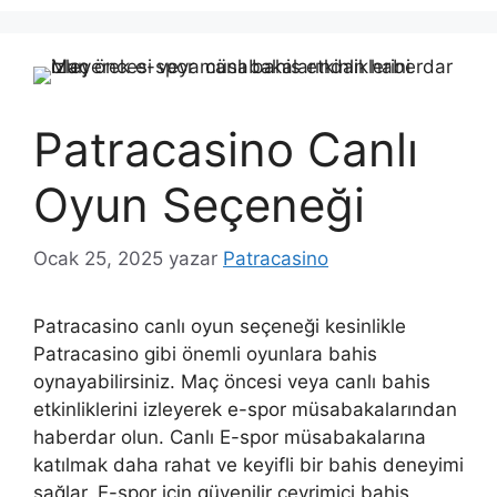
Patracasino Canlı
Oyun Seçeneği
Ocak 25, 2025
yazar
Patracasino
Patracasino canlı oyun seçeneği kesinlikle
Patracasino gibi önemli oyunlara bahis
oynayabilirsiniz. Maç öncesi veya canlı bahis
etkinliklerini izleyerek e-spor müsabakalarından
haberdar olun. Canlı E-spor müsabakalarına
katılmak daha rahat ve keyifli bir bahis deneyimi
sağlar. E-spor için güvenilir çevrimiçi bahis