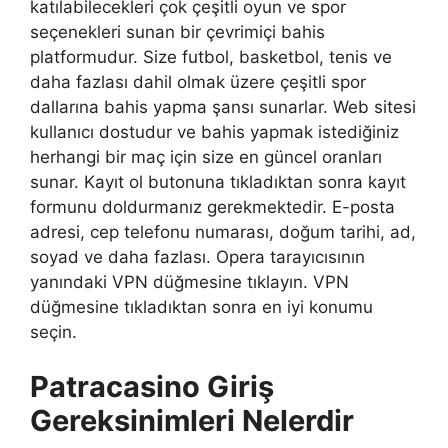
katılabilecekleri çok çeşitli oyun ve spor
seçenekleri sunan bir çevrimiçi bahis
platformudur. Size futbol, ​​basketbol, ​​tenis ve
daha fazlası dahil olmak üzere çeşitli spor
dallarına bahis yapma şansı sunarlar. Web sitesi
kullanıcı dostudur ve bahis yapmak istediğiniz
herhangi bir maç için size en güncel oranları
sunar. Kayıt ol butonuna tıkladıktan sonra kayıt
formunu doldurmanız gerekmektedir. E-posta
adresi, cep telefonu numarası, doğum tarihi, ad,
soyad ve daha fazlası. Opera tarayıcısının
yanındaki VPN düğmesine tıklayın. VPN
düğmesine tıkladıktan sonra en iyi konumu
seçin.
Patracasino Giriş
Gereksinimleri Nelerdir