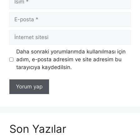
E-
posta
İnternet
sitesi
Daha sonraki yorumlarımda kullanılması için
adım, e-posta adresim ve site adresim bu
tarayıcıya kaydedilsin.
Son Yazılar