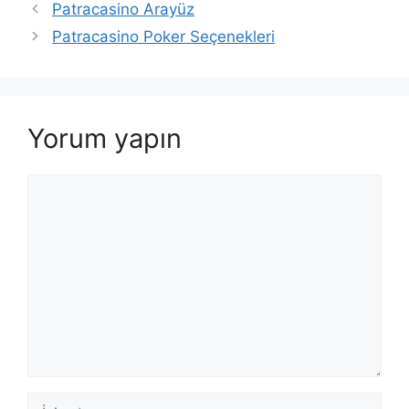
Patracasino Arayüz
Patracasino Poker Seçenekleri
Yorum yapın
Yorum
İsim