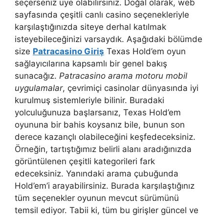
seçerseniz üye olabilirsiniz. Doğal olarak, web
sayfasında çeşitli canlı casino seçenekleriyle
karşılaştığınızda siteye derhal katılmak
isteyebileceğinizi varsaydık. Aşağıdaki bölümde
size
Patracasino Giriş
Texas Hold’em oyun
sağlayıcılarına kapsamlı bir genel bakış
sunacağız.
Patracasino arama motoru mobil
uygulamalar
, çevrimiçi casinolar dünyasında iyi
kurulmuş sistemleriyle bilinir. Buradaki
yolculuğunuza başlarsanız, Texas Hold’em
oyununa bir bahis koysanız bile, bunun son
derece kazançlı olabileceğini keşfedeceksiniz.
Örneğin, tartıştığımız belirli alanı aradığınızda
görüntülenen çeşitli kategorileri fark
edeceksiniz. Yanındaki arama çubuğunda
Hold’em’i arayabilirsiniz. Burada karşılaştığınız
tüm seçenekler oyunun mevcut sürümünü
temsil ediyor. Tabii ki, tüm bu girişler güncel ve