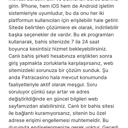
girin. İPhone, hem iOS hem de Android işletim
sistemleriyle uyumludur, bu da onu her iki
platformun kullanıcıları için erişilebilir hale getirir.
Sitede belirtilen çözümlere ek olarak, indirilebilir
başka seçenekler de vardır. Bu ek programları
kullanarak, bahis sitenizde 7 ila 24 saat
boyunca kesintisiz hizmet bekleyebilirsiniz.
Canlı bahis şirketi hesabınıza eriştikten sonra
giriş yapmakta zorluklarla karşılaşırsanız, web
sitemizdeki sorunuza bir çözüm sunduk. Şu
anda Patracasino hala mevcut konumunda
faaliyetleriyle aktif olarak meşgul. Soru
soruluyor çünkü sayı artar ve adres
değiştirildiğinde en güncel bilgileri web
sayfamızdan alabilirsiniz. Canlı bir bahis sitesi
ile bağlantı kuramıyorsanız, sitenin bu özel
adrese erişimi engellemesi muhtemeldir. Bu
durumda endişelenmenize gerek yoktur. Geçerli