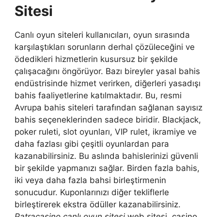
Sitesi
Canlı oyun siteleri kullanıcıları, oyun sırasında
karşılaştıkları sorunların derhal çözüleceğini ve
ödedikleri hizmetlerin kusursuz bir şekilde
çalışacağını öngörüyor. Bazı bireyler yasal bahis
endüstrisinde hizmet verirken, diğerleri yasadışı
bahis faaliyetlerine katılmaktadır. Bu, resmi
Avrupa bahis siteleri tarafından sağlanan sayısız
bahis seçeneklerinden sadece biridir. Blackjack,
poker ruleti, slot oyunları, VIP rulet, ikramiye ve
daha fazlası gibi çeşitli oyunlardan para
kazanabilirsiniz. Bu aslında bahislerinizi güvenli
bir şekilde yapmanızı sağlar. Birden fazla bahis,
iki veya daha fazla bahsi birleştirmenin
sonucudur. Kuponlarınızı diğer tekliflerle
birleştirerek ekstra ödüller kazanabilirsiniz.
Patracasino canlı oyun sitesi
web sitesi, casino