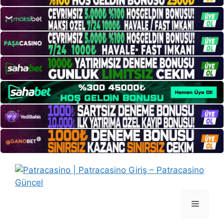
İçeriğe
atla
Menü