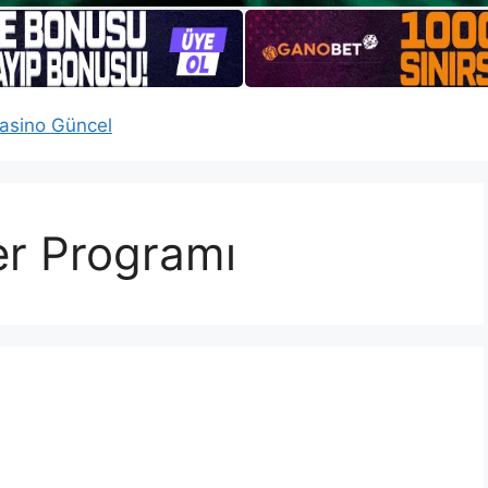
er Programı