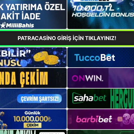
PATRACASİNO GİRİŞ İÇİN TIKLAYINIZ!