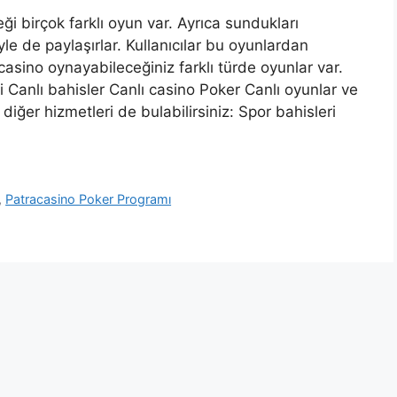
i birçok farklı oyun var. Ayrıca sundukları
riyle de paylaşırlar. Kullanıcılar bu oyunlardan
casino oynayabileceğiniz farklı türde oyunlar var.
i Canlı bahisler Canlı casino Poker Canlı oyunlar ve
diğer hizmetleri de bulabilirsiniz: Spor bahisleri
,
Patracasino Poker Programı