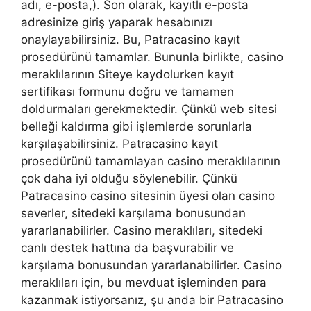
adı, e-posta,). Son olarak, kayıtlı e-posta
adresinize giriş yaparak hesabınızı
onaylayabilirsiniz. Bu, Patracasino kayıt
prosedürünü tamamlar. Bununla birlikte, casino
meraklılarının Siteye kaydolurken kayıt
sertifikası formunu doğru ve tamamen
doldurmaları gerekmektedir. Çünkü web sitesi
belleği kaldırma gibi işlemlerde sorunlarla
karşılaşabilirsiniz. Patracasino kayıt
prosedürünü tamamlayan casino meraklılarının
çok daha iyi olduğu söylenebilir. Çünkü
Patracasino casino sitesinin üyesi olan casino
severler, sitedeki karşılama bonusundan
yararlanabilirler. Casino meraklıları, sitedeki
canlı destek hattına da başvurabilir ve
karşılama bonusundan yararlanabilirler. Casino
meraklıları için, bu mevduat işleminden para
kazanmak istiyorsanız, şu anda bir Patracasino