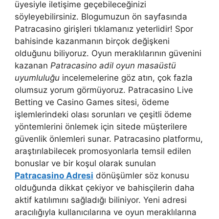
üyesiyle iletişime geçebileceğinizi
söyleyebilirsiniz. Blogumuzun ön sayfasında
Patracasino girişleri tıklamanız yeterlidir! Spor
bahisinde kazanmanın birçok değişkeni
olduğunu biliyoruz. Oyun meraklılarının güvenini
kazanan
Patracasino adil oyun masaüstü
uyumluluğu
incelemelerine göz atın, çok fazla
olumsuz yorum görmüyoruz. Patracasino Live
Betting ve Casino Games sitesi, ödeme
işlemlerindeki olası sorunları ve çeşitli ödeme
yöntemlerini önlemek için sitede müşterilere
güvenlik önlemleri sunar. Patracasino platformu,
araştırılabilecek promosyonlarla temsil edilen
bonuslar ve bir koşul olarak sunulan
Patracasino Adresi
dönüşümler söz konusu
olduğunda dikkat çekiyor ve bahisçilerin daha
aktif katılımını sağladığı biliniyor. Yeni adresi
aracılığıyla kullanıcılarına ve oyun meraklılarına