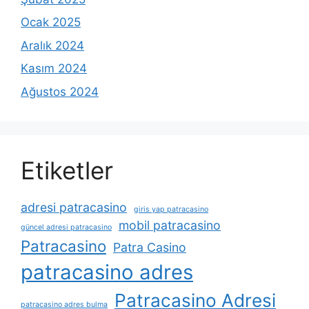
Ocak 2025
Aralık 2024
Kasım 2024
Ağustos 2024
Etiketler
adresi patracasino
giris yap patracasino
mobil patracasino
güncel adresi patracasino
Patracasino
Patra Casino
patracasino adres
Patracasino Adresi
patracasino adres bulma