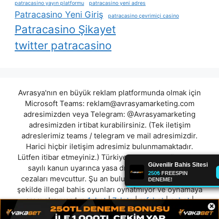
patracasino yayın platformu
patracasino yeni adres
Patracasino Yeni Giriş
patracasino çevrimiçi casino
Patracasino Şikayet
twitter patracasino
Avrasya'nın en büyük reklam platformunda olmak için
Microsoft Teams:
reklam@avrasyamarketing.com
adresimizden veya Telegram: @Avrasyamarketing
adresimizden irtibat kurabilirsiniz. (Tek iletişim
adreslerimiz teams / telegram ve mail adresimizdir.
Harici hiçbir iletişim adresimiz bulunmamaktadır.
Lütfen itibar etmeyiniz.) Türkiye yasalarına göre 7258
sayılı kanun uyarınca yasa dışı bahis oynamanın
cezaları mevcuttur. Şu an bulunduğunuz site hiç bir
şekilde illegal bahis oyunları oynatmıyor ve oynamaya
aracı olmuyordur.
1xbet
|
7slots
|
rafabet
|
esbet
|
×
jackbom
|
betvast
|
betnerede
|
enjoybet