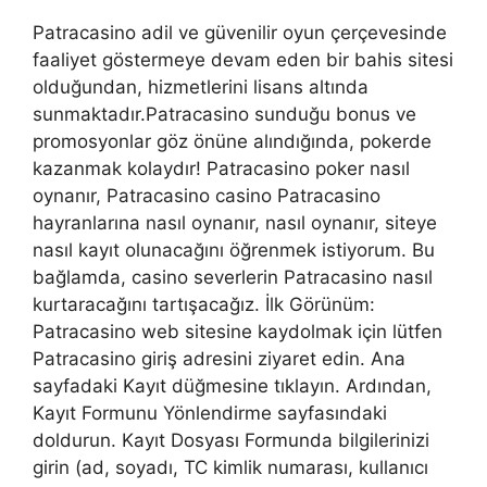
Patracasino adil ve güvenilir oyun çerçevesinde
faaliyet göstermeye devam eden bir bahis sitesi
olduğundan, hizmetlerini lisans altında
sunmaktadır.Patracasino sunduğu bonus ve
promosyonlar göz önüne alındığında, pokerde
kazanmak kolaydır! Patracasino poker nasıl
oynanır, Patracasino casino Patracasino
hayranlarına nasıl oynanır, nasıl oynanır, siteye
nasıl kayıt olunacağını öğrenmek istiyorum. Bu
bağlamda, casino severlerin Patracasino nasıl
kurtaracağını tartışacağız. İlk Görünüm:
Patracasino web sitesine kaydolmak için lütfen
Patracasino giriş adresini ziyaret edin. Ana
sayfadaki Kayıt düğmesine tıklayın. Ardından,
Kayıt Formunu Yönlendirme sayfasındaki
doldurun. Kayıt Dosyası Formunda bilgilerinizi
girin (ad, soyadı, TC kimlik numarası, kullanıcı