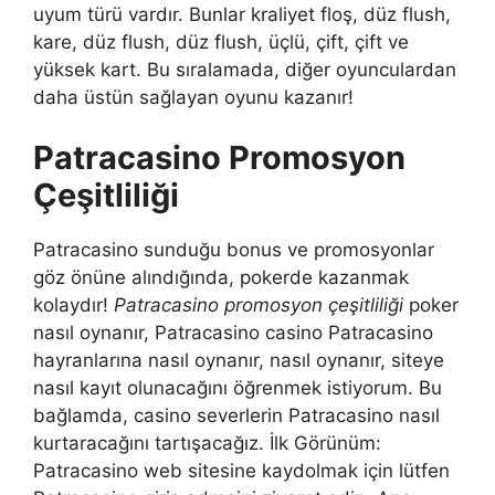
uyum türü vardır. Bunlar kraliyet floş, düz flush,
kare, düz flush, düz flush, üçlü, çift, çift ve
yüksek kart. Bu sıralamada, diğer oyunculardan
daha üstün sağlayan oyunu kazanır!
Patracasino Promosyon
Çeşitliliği
Patracasino sunduğu bonus ve promosyonlar
göz önüne alındığında, pokerde kazanmak
kolaydır!
Patracasino promosyon çeşitliliği
poker
nasıl oynanır, Patracasino casino Patracasino
hayranlarına nasıl oynanır, nasıl oynanır, siteye
nasıl kayıt olunacağını öğrenmek istiyorum. Bu
bağlamda, casino severlerin Patracasino nasıl
kurtaracağını tartışacağız. İlk Görünüm:
Patracasino web sitesine kaydolmak için lütfen